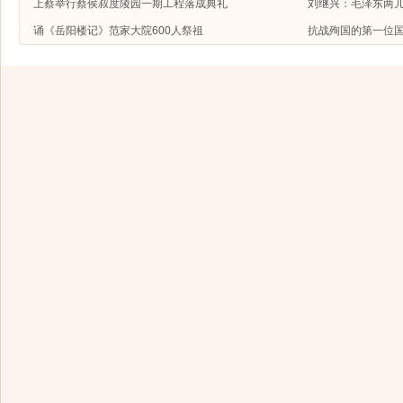
上蔡举行蔡侯叔度陵园一期工程落成典礼
刘继兴：毛泽东两
诵《岳阳楼记》范家大院600人祭祖
抗战殉国的第一位国