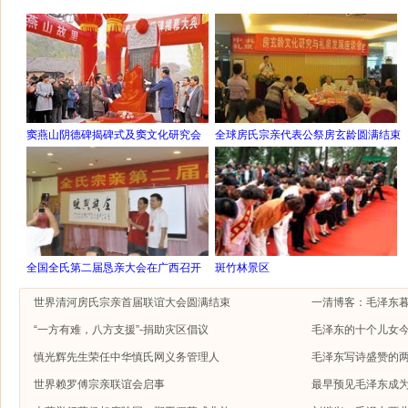
窦燕山阴德碑揭碑式及窦文化研究会
全球房氏宗亲代表公祭房玄龄圆满结束
全国全氏第二届恳亲大会在广西召开
斑竹林景区
世界清河房氏宗亲首届联谊大会圆满结束
一清博客：毛泽东
“一方有难，八方支援”-捐助灾区倡议
毛泽东的十个儿女今
慎光辉先生荣任中华慎氏网义务管理人
毛泽东写诗盛赞的
世界赖罗傅宗亲联谊会启事
最早预见毛泽东成