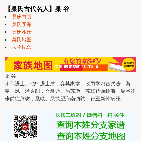
【巢氏古代名人】巢 谷
巢氏首页
巢氏字辈
巢氏相册
巢氏地图
人物纪念
巢 谷
宋代进士。他中进士后，弃其家学，改而学习古兵法。游
秦、凤、泾原间，会赦乃。后苏辙、苏轼贬谪岭海，巢谷徒
步前往拜访，见辙。又欲望海南访轼，行至新州病死。