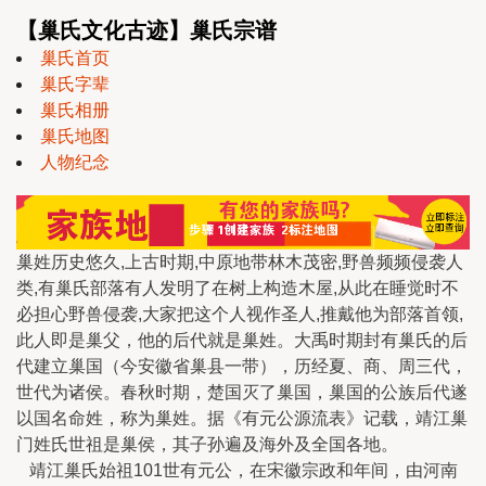
【巢氏文化古迹】巢氏宗谱
巢氏首页
巢氏字辈
巢氏相册
巢氏地图
人物纪念
巢姓历史悠久,上古时期,中原地带林木茂密,野兽频频侵袭人
类,有巢氏部落有人发明了在树上构造木屋,从此在睡觉时不
必担心野兽侵袭,大家把这个人视作圣人,推戴他为部落首领,
此人即是巢父，他的后代就是巢姓。大禹时期封有巢氏的后
代建立巢国（今安徽省巢县一带），历经夏、商、周三代，
世代为诸侯。春秋时期，楚国灭了巢国，巢国的公族后代遂
以国名命姓，称为巢姓。据《有元公源流表》记载，靖江巢
门姓氏世祖是巢侯，其子孙遍及海外及全国各地。
靖江巢氏始祖101世有元公，在宋徽宗政和年间，由河南