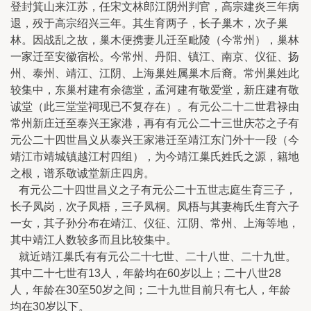
登封箕山来江苏，任宋文林郎江阴州判官，高宗建炎三年病
退，殁于高宗绍兴三年。其生育两子，长子巢木，次子巢
林。因战乱之故，巢木便携妻儿迁至毗陵（今常州），巢林
一家迁至安徽宿松。今常州、丹阳、镇江、南京、仪征、扬
州、泰州、靖江、江阴、上海巢姓属巢木后裔。常州巢姓此
较集中，东巢村建有余德堂，孟河建有敬爱堂，新庄建有敬
诚堂（此三堂堂祠现已不复存在）。有元公二十二世君禄由
常州新庄迁至泰兴王家港，再有有元公二十三世庆芯之子有
元公二十四世昌义从泰兴王家港迁至靖江东门外十一段（今
靖江市靖城镇越江村四组），为今靖江巢氏姓氏之源，籍地
之根，谱系敬诚堂新庄四房。
有元公二十四世昌义之子有元公二十五世志庭生育三子，
长子凤岗，次子凤梧，三子凤桐。凤梧与其妻梅氏生育六子
一女，其子孙分布在靖江、仪征、江阴、常州、上海等地，
其中靖江人数较多而且比较集中。
就近靖江巢氏有有元公二十七世、二十八世、二十九世。
其中二十七世有13人，年龄均在60岁以上；二十八世28
人，年龄在30至50岁之间；二十九世目前只有七人，年龄
均在30岁以下。