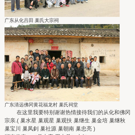
广东从化吕田 巢氏大宗祠
广东清远佛冈黄花福龙村 巢氏祠堂
在这里我要特别谢谢热情接待我们的从化和佛冈
宗亲.( 巢水星 巢观星 巢观扶 巢继生 巢金培 巢继秋
巢宝川 巢凤釗 巢社源 巢朝南 巢忠亮 )