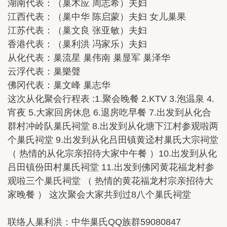
湖南代表：（巢木应 周志希）夫妇
江西代表：（巢中华 陈启蒙）夫妇 女儿巢果
江苏代表：（巢文良 张亚敏）夫妇
香港代表：（巢利洪 冯家乐）夫妇
从化代表：巢流星 巢伟南 巢显军 巢泽华
云浮代表：巢樂聲
佛冈代表：巢文峰 巢志华
这次从化聚会行程表 :1.聚会晚餐 2.KTV 3.泡温泉 4.
宵夜 5.大家回房休息 6.退房吃早餐 7.出发到从化合
群村冲岭队巢氏祠堂 8.出发到从化塘下江村参观啦两
个巢氏祠堂 9.出发到从化吕田镇黄迳村巢氏大宗祠堂
（ 热情的从化宗亲招待大家中午餐 ）10.出发到从化
吕田镇份田村巢氏祠堂 11.出发到佛冈黄花福龙村参
观啦三个巢氏祠堂 （ 热情的黄花福龙村宗亲招待大
家晚餐 ） 这次聚会大家共到过8八个巢氏祠堂
联络人巢利洪：中华巢氏QQ族群59080847