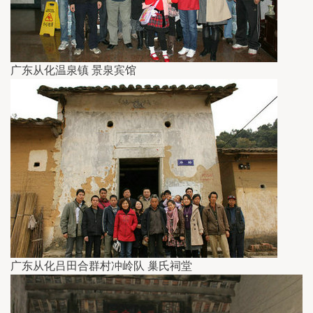
广东从化温泉镇 景泉宾馆
广东从化吕田合群村冲岭队 巢氏祠堂