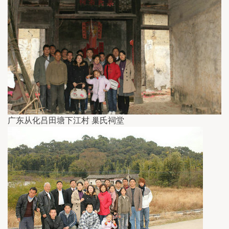
广东从化吕田塘下江村 巢氏祠堂